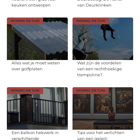
keuken ontwerpen
van Deurklinken
WONING EN TUIN
WONING EN TUIN
Alles wat je moet weten
Wat zijn de voordelen
over golfplaten
van een rechthoekige
trampoline?
WONING EN TUIN
WONING EN TUIN
Een balkon hekwerk in
Tips voor het verlichten
verschillende
van een galerij