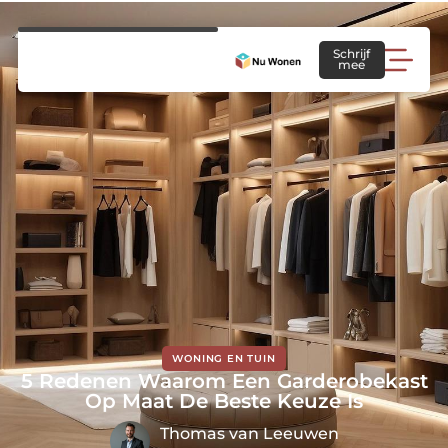
Schrijf
mee
WONING EN TUIN
5 Redenen Waarom Een Garderobekast
Op Maat De Beste Keuze Is
Thomas van Leeuwen