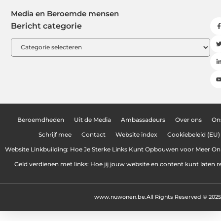
Media en Beroemde mensen
Bericht categorie
Beroemdheden
Uit de Media
Ambassadeurs
Over ons
On
Schrijf mee
Contact
Website index
Cookiebeleid (EU)
Website Linkbuilding: Hoe Je Sterke Links Kunt Opbouwen voor Meer On
Geld verdienen met links: Hoe jij jouw website en content kunt laten 
www.nuwonen.be.
All Rights Reserved © 2025