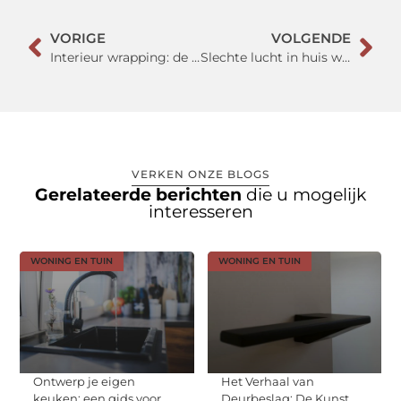
VORIGE
VOLGENDE
Interieur wrapping: de slimme make-over voor huis én bedrijf
Slechte lucht in huis wat doen?
VERKEN ONZE BLOGS
Gerelateerde berichten
die u mogelijk
interesseren
WONING EN TUIN
WONING EN TUIN
Ontwerp je eigen
Het Verhaal van
keuken: een gids voor
Deurbeslag: De Kunst