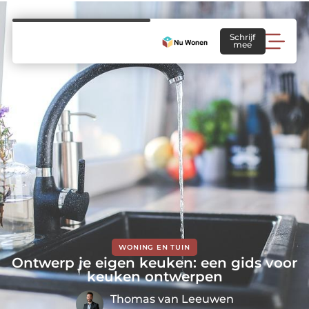
Schrijf
mee
WONING EN TUIN
Ontwerp je eigen keuken: een gids voor
keuken ontwerpen
Thomas van Leeuwen