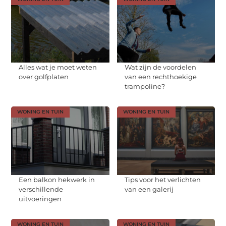
Alles wat je moet weten
Wat zijn de voordelen
over golfplaten
van een rechthoekige
trampoline?
WONING EN TUIN
WONING EN TUIN
Een balkon hekwerk in
Tips voor het verlichten
verschillende
van een galerij
uitvoeringen
WONING EN TUIN
WONING EN TUIN