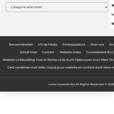
Beroemdheden
Uit de Media
Ambassadeurs
Over ons
On
Schrijf mee
Contact
Website index
Cookiebeleid (EU)
Website Linkbuilding: Hoe Je Sterke Links Kunt Opbouwen voor Meer On
Geld verdienen met links: Hoe jij jouw website en content kunt laten 
www.nuwonen.be.
All Rights Reserved © 2025