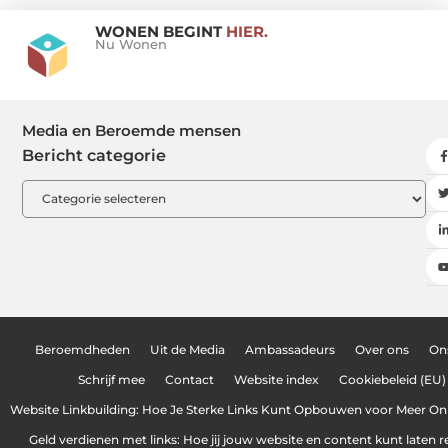
WONEN BEGINT
HIER.
Nu Wonen
Media en Beroemde mensen
Bericht categorie
Beroemdheden
Uit de Media
Ambassadeurs
Over ons
On
Schrijf mee
Contact
Website index
Cookiebeleid (EU)
Website Linkbuilding: Hoe Je Sterke Links Kunt Opbouwen voor Meer On
Geld verdienen met links: Hoe jij jouw website en content kunt laten 