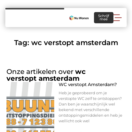
Schrijf
mee
Tag: wc verstopt amsterdam
Onze artikelen over
wc
verstopt amsterdam
WC verstopt Amsterdam?
Heb je geprobeerd om je
verstopte WC zelf te ontstoppen?
Dan ben je waarschijnlijk wel
bekend met verschillende
ontstoppingsmiddelen en heb je
wellicht ook wel