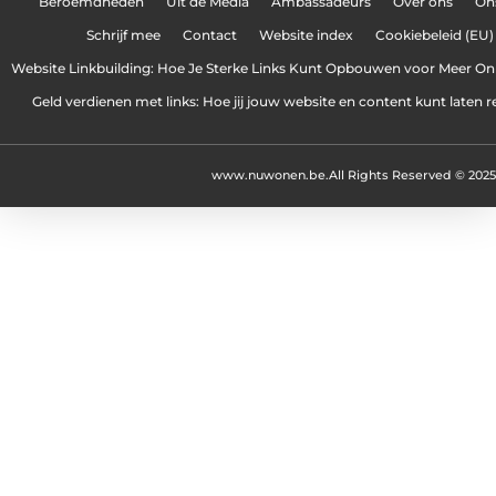
Beroemdheden
Uit de Media
Ambassadeurs
Over ons
On
Schrijf mee
Contact
Website index
Cookiebeleid (EU)
Website Linkbuilding: Hoe Je Sterke Links Kunt Opbouwen voor Meer On
Geld verdienen met links: Hoe jij jouw website en content kunt laten 
www.nuwonen.be.
All Rights Reserved © 2025