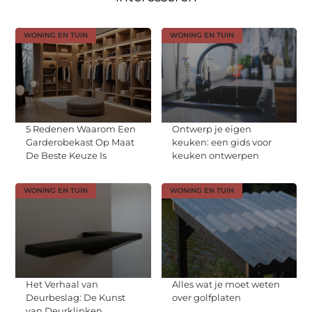
WONING EN TUIN
WONING EN TUIN
5 Redenen Waarom Een
Ontwerp je eigen
Garderobekast Op Maat
keuken: een gids voor
De Beste Keuze Is
keuken ontwerpen
WONING EN TUIN
WONING EN TUIN
Het Verhaal van
Alles wat je moet weten
Deurbeslag: De Kunst
over golfplaten
van Deurklinken