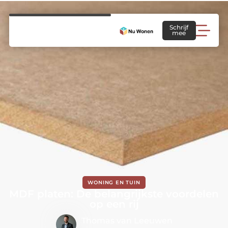
Schrijf
mee
WONING EN TUIN
MDF platen: De belangrijkste voordelen
op een rij
Thomas van Leeuwen