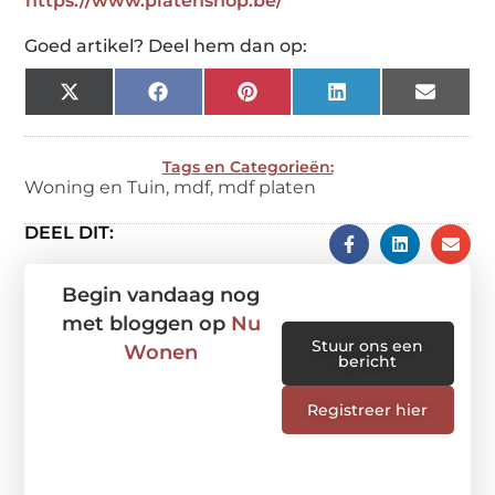
https://www.platenshop.be/
Goed artikel? Deel hem dan op:
X
Facebook
Pinterest
LinkedIn
Email
(Twitter)
Tags en Categorieën:
Woning en Tuin
,
mdf
,
mdf platen
DEEL DIT:
Begin vandaag nog
met bloggen op
Nu
Stuur ons een
Wonen
bericht
Registreer hier