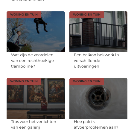
WONING EN TUIN
WONING EN TUIN
Wat zijn de voordelen
Een balkon hekwerk in
van een rechthoekige
verschillende
trampoline?
uitvoeringen
WONING EN TUIN
WONING EN TUIN
Tips voor het verlichten
Hoe pak ik
van een galerij
afvoerproblemen aan?