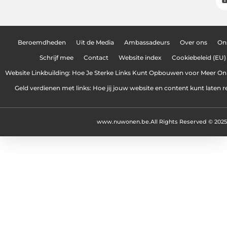
Beroemdheden
Uit de Media
Ambassadeurs
Over ons
On
Schrijf mee
Contact
Website index
Cookiebeleid (EU)
Website Linkbuilding: Hoe Je Sterke Links Kunt Opbouwen voor Meer On
Geld verdienen met links: Hoe jij jouw website en content kunt laten 
www.nuwonen.be.
All Rights Reserved © 2025