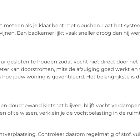
niet meteen als je klaar bent met douchen. Laat het syst
nen. Een badkamer lijkt vaak sneller droog dan hij werke
ur gesloten te houden zodat vocht niet direct door het 
 beter kan doorstromen, mits de afzuiging goed werkt en
n hoe jouw woning is geventileerd. Het belangrijkste is d
oer en douchewand kletsnat blijven, blijft vocht verdampe
 of te wissen, verklein je de vochtbelasting in de ruimt
htverplaatsing. Controleer daarom regelmatig of stof, vui