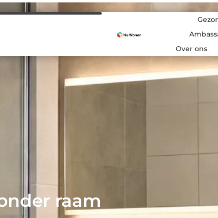
Gezon
Ambass
Over ons
zonder raam