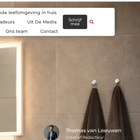
de leefomgeving in huis
Schrijf
adeurs
Uit De Media
mee
Ons team
Contact
Thomas van Leeuwen
Creatief Redacteur