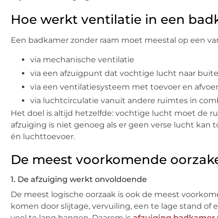
Hoe werkt ventilatie in een ba
Een badkamer zonder raam moet meestal op een van
via mechanische ventilatie
via een afzuigpunt dat vochtige lucht naar buite
via een ventilatiesysteem met toevoer en afvoe
via luchtcirculatie vanuit andere ruimtes in co
Het doel is altijd hetzelfde: vochtige lucht moet de
afzuiging is niet genoeg als er geen verse lucht kan 
én luchttoevoer.
De meest voorkomende oorzaken
1. De afzuiging werkt onvoldoende
De meest logische oorzaak is ook de meest voorkome
komen door slijtage, vervuiling, een te lage stand of e
veel te lang hangen. Daarom is
afzuiging badkamer 