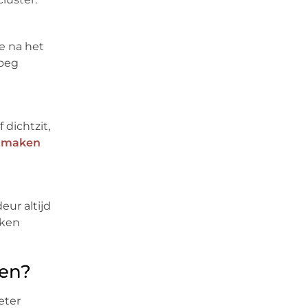
e na het
roeg
 dichtzit,
onmaken
ur altijd
nken
ren?
eter