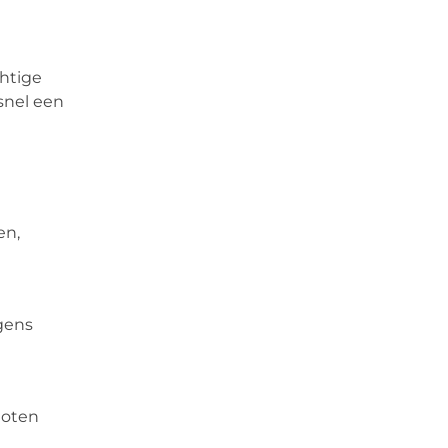
chtige
 snel een
en,
rgens
loten