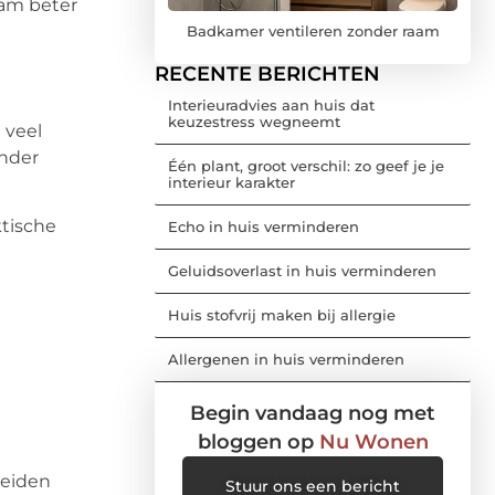
aam beter
Badkamer ventileren zonder raam
RECENTE BERICHTEN
Interieuradvies aan huis dat
keuzestress wegneemt
 veel
onder
Één plant, groot verschil: zo geef je je
interieur karakter
ktische
Echo in huis verminderen
Geluidsoverlast in huis verminderen
Huis stofvrij maken bij allergie
Allergenen in huis verminderen
Begin vandaag nog met
bloggen op
Nu Wonen
reiden
Stuur ons een bericht