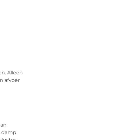
en. Alleen
n afvoer
kan
ft damp
luster.