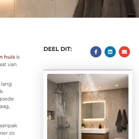
DEEL DIT:
n huis
is
aat van
 lang
jk
 goede
laag,
 aanpak
ier zo