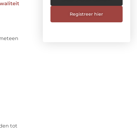
waliteit
Registreer hier
d meteen
iden tot