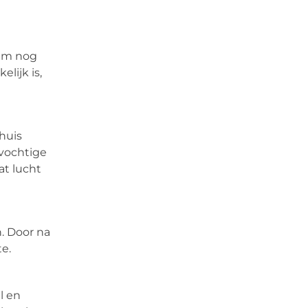
eem nog
lijk is,
huis
 vochtige
at lucht
n. Door na
e.
l en